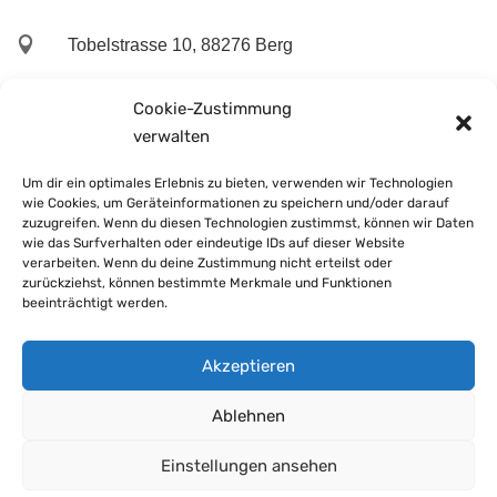

Tobelstrasse 10, 88276 Berg

+49 751 5575 821
Cookie-Zustimmung
verwalten

+49 152 2954 1869
Um dir ein optimales Erlebnis zu bieten, verwenden wir Technologien
wie Cookies, um Geräteinformationen zu speichern und/oder darauf

f.schmidt@s-consult.online
zuzugreifen. Wenn du diesen Technologien zustimmst, können wir Daten
wie das Surfverhalten oder eindeutige IDs auf dieser Website
verarbeiten. Wenn du deine Zustimmung nicht erteilst oder
zurückziehst, können bestimmte Merkmale und Funktionen
beeinträchtigt werden.
Akzeptieren
Ablehnen
Einstellungen ansehen
Copyright ©
2026 – s-consult UG (haftungsbeschränkt) – All